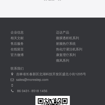
企业信息
迈达产品
相关文献
腹膜透析机系列
售后服务
射频热疗系统
在线留言
热化疗灌注机系列
官方微博
康复理疗系列
痛风系列
联系我们
吉林省长春新区北湖科技开发区盛北小街1205号
sales@morestep.com
86 0431- 8518 1456