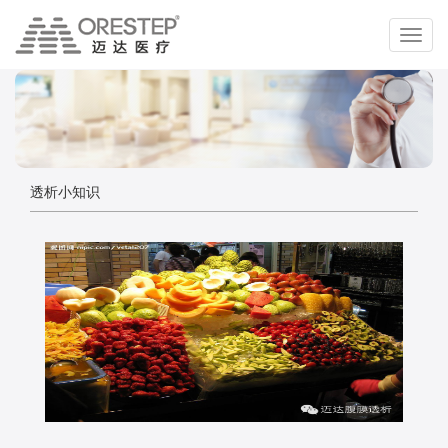
切
换
导
航
透析小知识