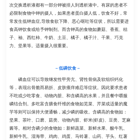
次交换透析液都有一部分钾被排人到透析液中。有尿的患者不
必限制食物中钾的摄人，如果患者蛋白摄人低，饮食不好，常
常发生低钾血症,导致食欲下降、恶心呕吐等症状，所以需要进
食高钾饮食或给予钾制剂。而含钾高的食物如蘑菇、香蕉、桔
子、袖、西红柿、牛奶、土豆、橘子、橘子汁、干果、巧克
力、坚果等。适量摄入很重要。
－低磷饮食－
磷血症可以导致继发性甲旁亢、肾性骨病及软组织钙化
等，表现出骨脆而易折、皮肤瘙痒难忍等症状。因此要求患者
不吃或少吃零食、动物内脏、和含磷高的水果，并且餐中嚼服
磷结合剂。多吃富含膳食纤维的食物如苋菜、芹菜或适量的魔
芋等则可以保持大便通畅，减少磷的吸收。含磷高的食物如：
坚果、茶叶、口磨、菇类、动物内脏、虾米(虾皮)、豆类、芝麻
酱等。相对含磷少的食物如：新鲜蔬菜、新鲜水果、酸牛乳、
新鲜牛乳、湿海带、鸡肉、鸡蛋、马铃薯、山药、芋头、红薯