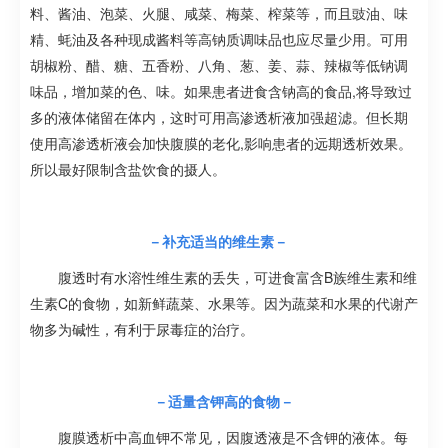
料、酱油、泡菜、火腿、咸菜、梅菜、榨菜等，而且豉油、味
精、蚝油及各种现成酱料等高钠质调味品也应尽量少用。可用
胡椒粉、醋、糖、五香粉、八角、葱、姜、蒜、辣椒等低钠调
味品，增加菜的色、味。如果患者进食含钠高的食品,将导致过
多的液体储留在体内，这时可用高渗透析液加强超滤。但长期
使用高渗透析液会加快腹膜的老化,影响患者的远期透析效果。
所以最好限制含盐饮食的摄人。
－补充适当的维生素－
腹透时有水溶性维生素的丢失，可进食富含B族维生素和维
生素C的食物，如新鲜蔬菜、水果等。因为蔬菜和水果的代谢产
物多为碱性，有利于尿毒症的治疗。
－适量含钾高的食物－
腹膜透析中高血钾不常见，因腹透液是不含钾的液体。每