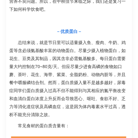
营养不良问题。所以，在中秋佳节来临之际，我们还是复习一
下如何科学饮食吧。
－优质蛋白－
总结来说，就是节日里可以适量摄入鱼、瘦肉、牛奶、鸡
蛋等含必须氨基酸丰富的动物蛋白。尽量少摄入植物蛋白，如
花生、豆类及其制品，因其含非必需氨基酸多。每日蛋白需要
量大约控制在70~80克/天。但应尽量少进食高磷的食物如口
蘑、茶叶、花生、海带、紫菜、全脂奶粉、动物内脏等，并且
餐中嚼服磷结合剂。然而，蛋白质摄入量不是越多越好，尿毒
症同学们蛋白质摄入过高不但不能得到与其相应的氮平衡改变
和血清白蛋白浓度上升反而会导致恶心、呕吐、食欲不好、乏
力等消化道症状及高磷血症，这是因为体内毒素水平过高，透
析不能充分清除之故。
常见食材的蛋白质含量有：