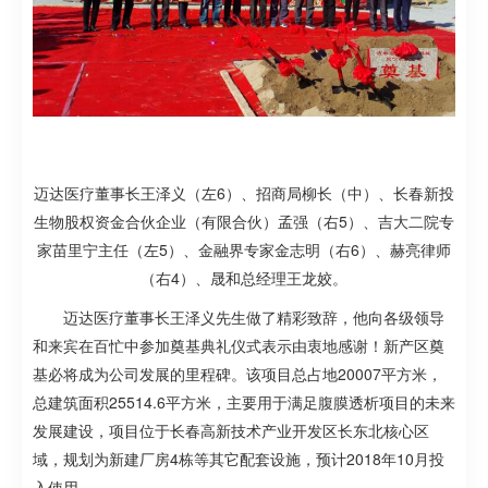
迈达医疗董事长王泽义（左
6）、招商局柳长（中）、长春新投
生物股权资金合伙企业（有限合伙）孟强（右5）、吉大二院专
家苗里宁主任（左5）、
金融界专家
金志明（
右
6
）、赫亮律师
（右
4）、晟和总经理王龙姣。
迈达医疗董事长王泽义先生做了精彩致辞，他向各级领导
和来宾在百忙中参加奠基典礼仪式表示由衷地感谢！新产区奠
基必将成为公司发展的里程碑。该项目总占地
20007平方米，
总建筑面积25514.6平方米，主要用于满足腹膜透析项目的未来
发展建设，项目位于长春高新技术产业开发区长东北核心区
域，规划为新建厂房4栋等其它配套设施，预计2018年10月投
入使用。