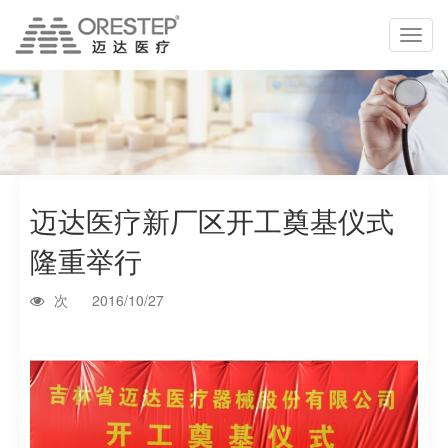
切
换
导
航
迈达医疗新厂区开工奠基仪式
隆重举行
次
2016/10/27