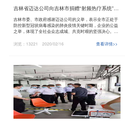
吉林省迈达公司向吉林市捐赠“射频热疗系统”帮助抗击新冠肺炎疫情
吉林市委、市政府感谢迈达公司的义举，表示全市正处于
防控新型冠状病毒感染的肺炎疫情关键时期，企业的公益
之举，体现了全社会众志成城、共克时艰的坚强决心。只
要坚定信心、同舟共济、科学防治、精准施策，就一定能
够打赢这场疫情防控阻击战。
浏览：13221
2020/02/16
查看详情>>