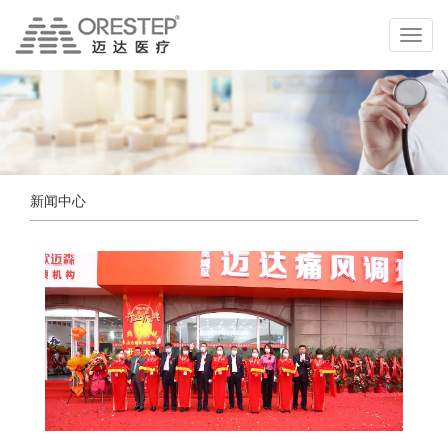
切
换
导
航
新闻中心