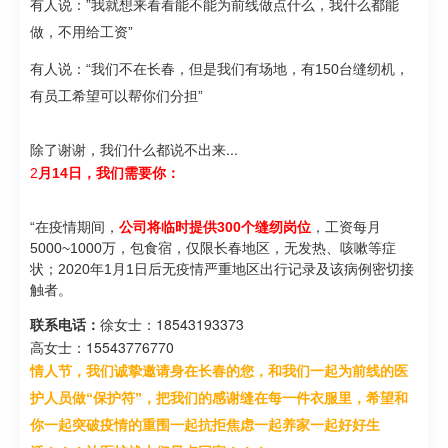
有人说：”我就想来看看能不能为前线做点什么，我什么都能
做，不用给工资”
有人说：“我们不在长春，但是我们有场地，有150台缝纫机，
有员工希望可以帮你们分担”
除了谢谢，我们什么都说不出来...
2
月14日，我们需要你：
“
在疫情期间，
公司将临时提供300个缝纫岗位
，工资每月
5000~1000万，包食宿，仅限长春地区，无发热、咳嗽等症
状；2020年1月1日后无疫情严重地区出行记录及该病例密切接
触者。
联系电话：
徐女士：
18543193373
高女士：
15543776770
情人节，我们诚挚邀请身在长春的您，和我们一起为前线的医
护人员做“保护符”，把我们的感谢缝在每一件衣服里，希望和
你
一起突破疫情的重围
一起抗拒焦虑
一起养家
一起好好生