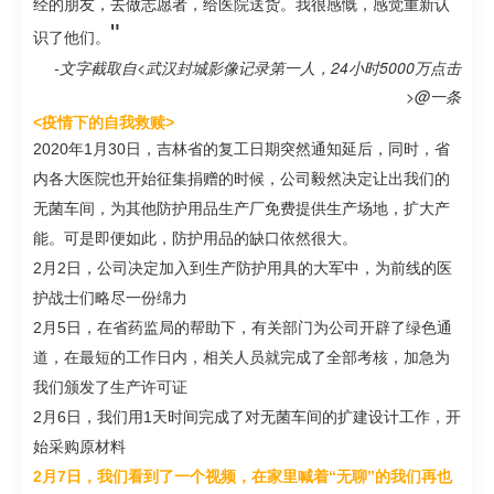
经的朋友，去做志愿者，给医院送货。我很感慨，感觉重新认
"
识了他们。
-文字截取自<武汉封城影像记录第一人，24小时5000万点击
>@一条
<疫情下的自我救赎>
2020年1月30日，吉林省的复工日期突然通知延后，同时，省
内各大医院也开始征集捐赠的时候，公司毅然决定让出我们的
无菌车间，为其他防护用品生产厂免费提供生产场地，扩大产
能。可是即便如此，防护用品的缺口依然很大。
2月2日，公司决定加入到生产防护用具的大军中，为前线的医
护战士们略尽一份绵力
2月5日，在省药监局的帮助下，有关部门为公司开辟了绿色通
道，在最短的工作日内，相关人员就完成了全部考核，加急为
我们颁发了生产许可证
2月6日，我们用1天时间完成了对无菌车间的扩建设计工作，开
始采购原材料
2月7日，我们看到了一个视频，在家里喊着“无聊”的我们再也