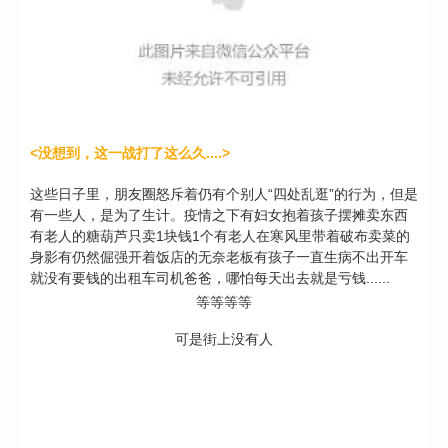
<没想到，这一战打了这么久....>
这些日子里，朋友圈怒斥着仍有个别人“四处乱逛”的行为，但是
有一些人，是为了生计。疫情之下
有妇女抱着孩子摆摊卖东西
有老人的糖葫芦只卖1块钱1个
有老人在寒风里带着破布卖菜的
身影
有仍然倔强开着饭店的无奈老板
有孩子一直生病不出开车
就没有要钱的出租车司机爸爸，哪怕每天出去就是亏钱
......
等等等等
可是街上没有人