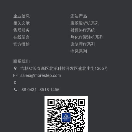
企业信息
迈达产品
相关文献
腹膜透析机系列
售后服务
射频热疗系统
在线留言
热化疗灌注机系列
官方微博
康复理疗系列
痛风系列
联系我们
吉林省长春新区北湖科技开发区盛北小街1205号
sales@morestep.com
86 0431- 8518 1456