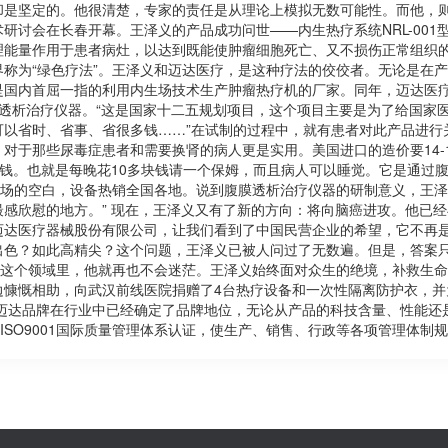
是坚定的。他很清楚，专家的责任是从理论上模拟无数可能性。而他，则要
讨会在长春开幕。王泽义的产品成功问世——内生热疗系统NRL-001型和
理能量作用于患者病灶，以达到既能使肿瘤细胞死亡、又不损伤正常组织
称为“绿色疗法”。王泽义和迈达医疗，是这种疗法的佼佼者。无论是在
国内首屈一指的利用内生场技术生产肿瘤热疗机的厂家。同年，迈达医疗的
腹膜透析治疗仪器。“这是国家十二五规划项目，这个项目主要是为了给国家
以省时、省事、省很多钱……”在试制的过程中，就有患者对此产品进行
对于那些尿毒症患者和需要换肾的病人更是实用。美国进口的造价要14-
多块钱。也就是每晚花10多块钱请一个保姆，而且病人可以睡觉。它是通过
市场的空白，设备热销全国各地。说到腹膜透析治疗仪器的研制意义，王泽义
感欣慰的地方。” 现在，王泽义又有了新的方向：将向脑癌进攻。他已
达医疗器械股份有限公司，让我们看到了中国民营企业的希望，它不再是
出色？如此高精尖？这个问题，王泽义已被人问过了无数遍。但是，答案
在这个领域里，他就再也不会迷茫。王泽义始终面对众生的绝境，补救生
慷慨相助，向武汉前线医院捐赠了4台热疗设备和一次性隔离防护衣，并
的迈达品牌在行业中已经确定了品牌地位，无论从产品的科技含量、性能还
照ISO9001国际质量管理体系认证，使生产、销售、行政等各项管理体