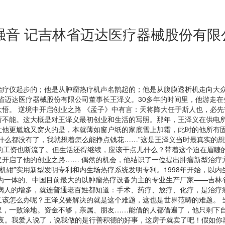
强音 记吉林省迈达医疗器械股份有
治疗仪起步的；他是从肿瘤热疗机声名鹊起的；他是从腹膜透析机走向大众
省迈达医疗器械股份有限公司董事长王泽义。30多年的时间里，他游走
悟。 逆境中开启创业之路 《孟子》中有言：天将降大任于斯人也，必
所不能。这大概是对王泽义最初创业和生活的写照。那年，王泽义在供电所
让他更尴尬又窝火的是，本就薄如窗户纸的家底雪上加霜，此时的他所有
什么都没有了，我就想着怎么能挣点钱花……”这是王泽义当时最真实的想
元的工资也断流了。但生活还得继续，应该干点儿什么？带着这个迫在眉睫
义开启了他的创业之路…… 偶然的机会，他结识了一位提出肿瘤新型治疗
电机钳”实用新型发明专利和内生场热疗系统发明专利。1998年开始，以
售为一体的、中国目前最大的以肿瘤热疗设备为主的专业生产厂家——吉林
症病人的增多，就连普通老百姓都知道：手术、药疗、放疗、化疗，是治疗
又该怎么办呢？王泽义要解决的就是这个难题，这也是世界范畴的难题。 
里，一败涂地。资金不够，亲属、朋友……能借的人都借遍了，他只剩下
夜。我爱人说了，说我做的是行善积德的好事，这房子就卖了吧！假如你