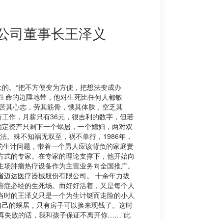
限公司董事长王泽义
的。“把不方便变为方便，把想法变成办
在生命的边陲地带，他对生死比任何人都敏
先苦其心志，劳其筋骨，饿其体肤，空乏其
工作，月薪只有36元，很吉利的数字，但若
固定资产只剩下一个蜗居，一个媳妇，两对双
法。殊不知祸无双至，祸不单行，1986年，
的生计问题，带着一个男人应该背负的家庭责
方式的专家。在专家的理论支撑下，他开始向
内生场肿瘤热疗设备作为主营业务向全国推广。
省迈达医疗器械股份有限公司。 十余年力拔
癌症必经的生死场。而好好活着，又是每个人
当时的王泽义只是一个为生计铤而走险的小人
自己的蜗居，只有房子可以换来现钱了。这时
再失败的话，我和孩子保证不离开你……”此