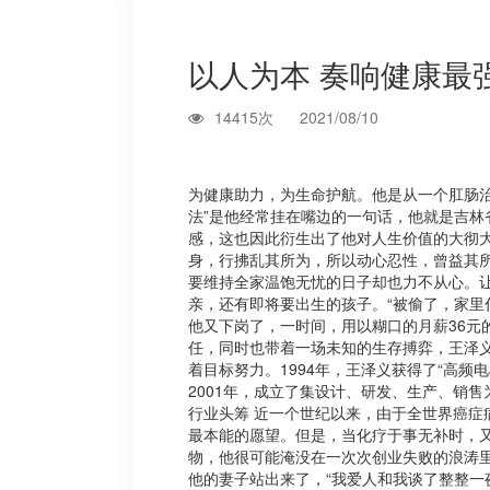
以人为本 奏响健康最
14415次
2021/08/10
为健康助力，为生命护航。他是从一个肛肠
法”是他经常挂在嘴边的一句话，他就是吉林
感，这也因此衍生出了他对人生价值的大彻大
身，行拂乱其所为，所以动心忍性，曾益其
要维持全家温饱无忧的日子却也力不从心。
亲，还有即将要出生的孩子。“被偷了，家里
他又下岗了，一时间，用以糊口的月薪36
任，同时也带着一场未知的生存搏弈，王泽
着目标努力。1994年，王泽义获得了“高频
2001年，成立了集设计、研发、生产、销
行业头筹 近一个世纪以来，由于全世界癌
最本能的愿望。但是，当化疗于事无补时，
物，他很可能淹没在一次次创业失败的浪涛
他的妻子站出来了，“我爱人和我谈了整整一