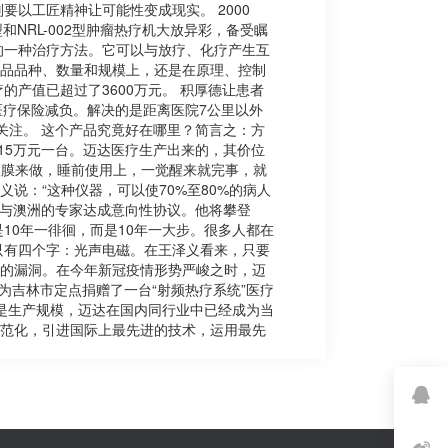
以工匠精神让可能性变成现实。 2000
NRL-002型肿瘤热疗机大放异彩，备受瞩
的一种治疗方法。它可以与放疗、化疗产生互
产品品种、数量和规模上，还是在原理、控制
产值已超过了3600万元。 积厚德让患者
医疗保险减负。解决的是距离医院7公里以外
关注。 这个产品究竟好在哪里？简言之：方
15万元一台。迈达医疗生产出来的，其价位
腹膜来做，睡前使用上，一觉醒来就完事，就
说：“这种仪器，可以使70%至80%的病人
经与澳洲的专家达成意向性协议。他将攀登
10年一徘徊，而是10年一大步。很多人都在
只有四个字：光声电磁。在王泽义看来，只要
命的漏洞。在今年新冠疫情形势严峻之时，迈
为吉林市定点捐赠了一台“射频热疗系统”医疗
是生产规模，迈达在国内同行业中已经成为当
制规范化，引进国际上最先进的技术，运用最先
QQ客服