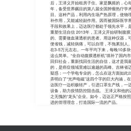
后，王泽义开始租房子住。家是飘摇的，心却
年，备受世界瞩目的第八届全国肿瘤热疗学术研
目。这种产品，利用内生场产热原理，使物
补作用，又能减轻副作用。因而被国际医学界
手段和效果上，迈达医疗都处于领先水平，是
重塑生活自信 2013年，王泽义开始研制
的、需要做血液透析的患者。用这种仪器，可
便省钱，减轻病痛，可以自理，不拖累别人。
在3-5万元左右。一年平均下来，每晚10
这么简单。“全自动腹膜透析机”填补了国内
回归社会，重新找回生活的自信，这才是我最
的，是癌症领域里难以逾越的高峰。吉林省迈
疑惑：一个学电专业的，怎么在这方面如此
弄明白了“光声电磁”这四个字的巨大内涵，
达医疗一边积极转产，引进口罩生产线，一边
设备，助力疫情防控阻击战。 王泽义和他
之无愧的“龙头”企业。如今，迈达正严格按
进的管理理念，打造国际一流的产品。