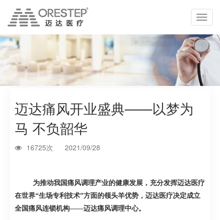
切
换
导
航
迈达痛风开业盛典——以梦为
马 不负韶华
16725次
2021/09/28
为推动我国痛风调理产业的健康发展，充分发挥迈达医疗
在世界“生场专利技术”方面的领头羊优势
，迈达医疗决定成立
全国痛风连锁机构
——
迈达痛风调理中心。