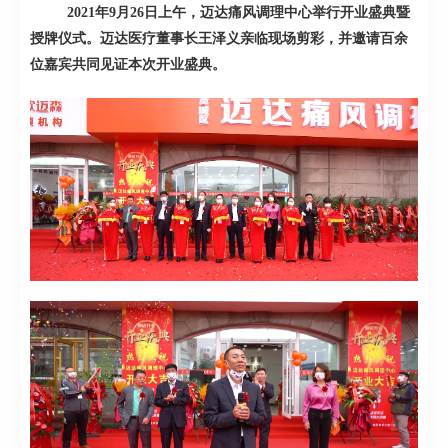
2021
年
9
月
26
日上午，迈达痛风调理中心举行开业盛典暨
授牌仪式。迈达医疗董事长王泽义亲临现场剪彩，并邀请百余
位嘉宾共同见证本次开业盛典。