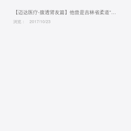
【迈达医疗-腹透肾友篇】他曾是吉林省柔道“三冠王！得了尿毒症后生活竟是这样的……
浏览：
2017/10/23