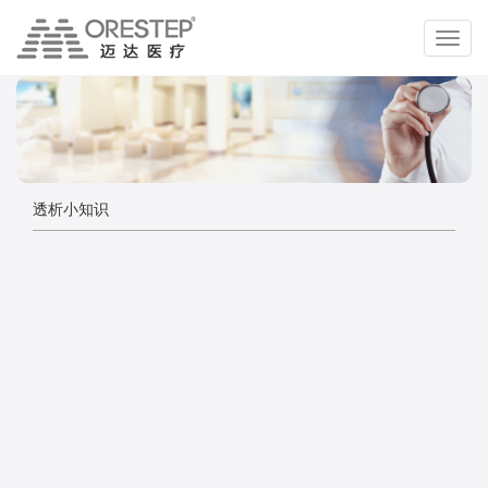
切
换
导
航
透析小知识