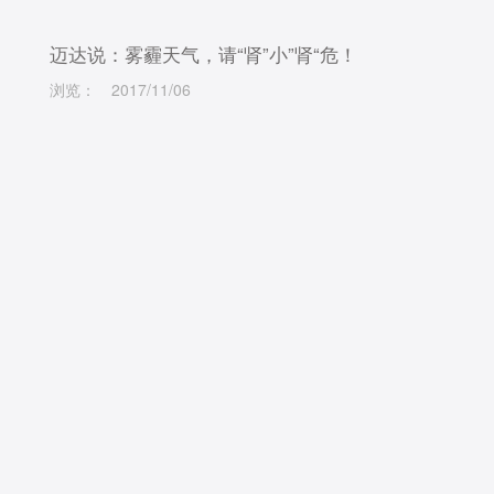
迈达说：雾霾天气，请“肾”小”肾“危！
浏览：
2017/11/06