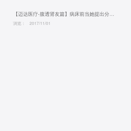
【迈达医疗-腹透肾友篇】病床前当她提出分手的时候，你会怎么回答
浏览：
2017/11/01